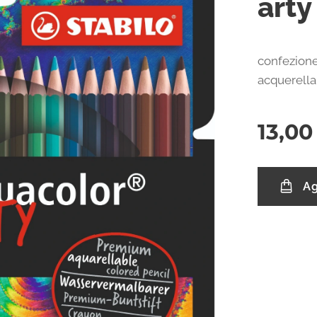
arty
confezione
acquerellab
13,00
Ag