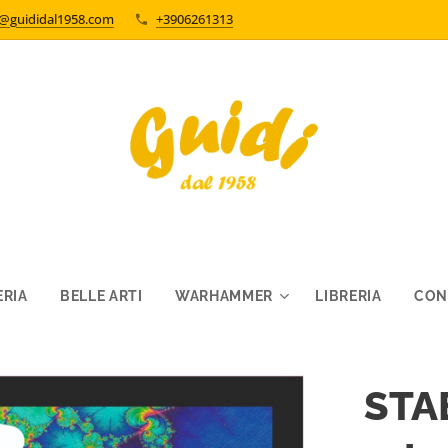
o@guididal1958.com
+3906261313
RIA
BELLE ARTI
WARHAMMER
LIBRERIA
CON
STA