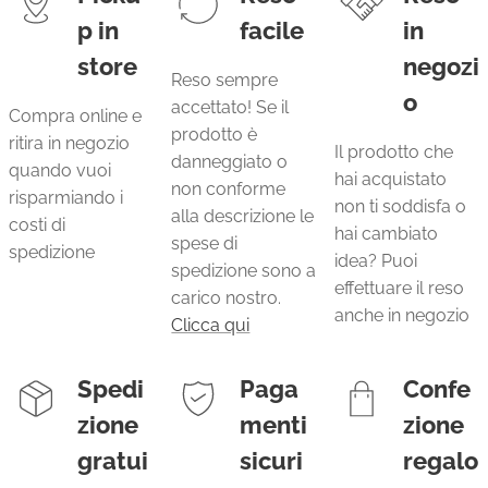
p in
facile
in
store
negozi
Reso sempre
o
accettato! Se il
Compra online e
prodotto è
ritira in negozio
Il prodotto che
danneggiato o
quando vuoi
hai acquistato
non conforme
risparmiando i
non ti soddisfa o
alla descrizione le
costi di
hai cambiato
spese di
spedizione
idea? Puoi
spedizione sono a
effettuare il reso
carico nostro.
anche in negozio
Clicca qui
Spedi
Paga
Confe
zione
menti
zione
gratui
sicuri
regalo