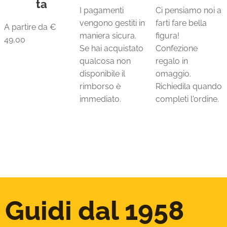
ta
I pagamenti
Ci pensiamo noi a
vengono gestiti in
farti fare bella
A partire da €
maniera sicura.
figura!
49,00
Se hai acquistato
Confezione
qualcosa non
regalo in
disponibile il
omaggio.
rimborso è
Richiedila quando
immediato.
completi l'ordine.
Guidi dal 1958