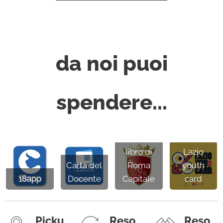
da noi puoi
spendere...
Buoni
libro di
Lazio
Carta del
Roma
youth
18app
Docente
Capitale
card
Picku
Reso
Reso