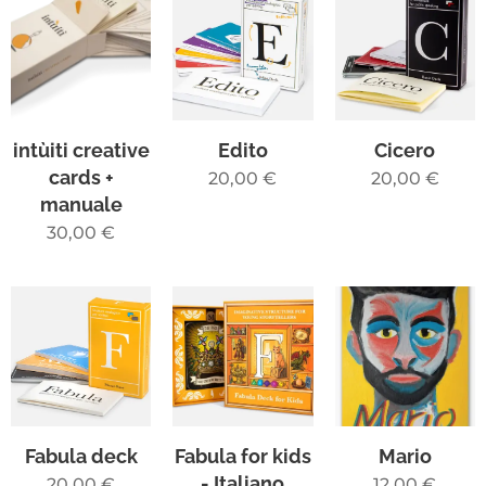
intùiti creative
Edito
Cicero
cards +
20,00
€
20,00
€
manuale
30,00
€
Fabula deck
Fabula for kids
Mario
- Italiano
20,00
€
12,00
€