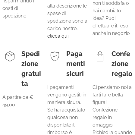
risparmiando i
non ti soddisfa o
alla descrizione le
costi di
hai cambiato
spese di
spedizione
idea? Puoi
spedizione sono a
effettuare il reso
carico nostro.
anche in negozio
clicca qui
Spedi
Paga
Confe
zione
menti
zione
gratui
sicuri
regalo
ta
I pagamenti
Ci pensiamo noi a
vengono gestiti in
farti fare bella
A partire da €
maniera sicura.
figura!
49,00
Se hai acquistato
Confezione
qualcosa non
regalo in
disponibile il
omaggio.
rimborso è
Richiedila quando