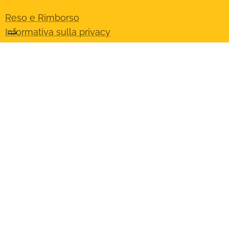
Reso e Rimborso
Informativa sulla privacy
Termini e condizioni
Orari
Lunedì - Sabato: 9:00 - 19:30
Gli orari possono variare nel periodo estivo
Negozio
Chi siamo
Contattaci