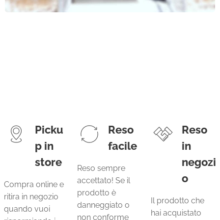
Picku
Reso
Reso
p in
facile
in
store
negozi
Reso sempre
o
accettato! Se il
Compra online e
prodotto è
ritira in negozio
Il prodotto che
danneggiato o
quando vuoi
hai acquistato
non conforme