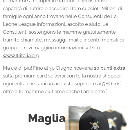
le mamme a recuperare la fiducia nell'istintiva
capacità di nutrire e accudire i loro cuccioli. Milioni di
famiglie ogni anno trovano nelle Consulenti de La
Leche League informazioni, ascolto e aiuto. Le
Consulenti sostengono le mamme gratuitamente
tramite chiamate, messaggi, mail e incontri mensili di
gruppo. Trovi maggiori informazioni sul sito
www.lllitalia.org
Ma c'è di più! Fino al 30 Giugno riceverai
10 punti extra
sulla premium card se avrai con te la nostra shopper
ogni volta che farai un acquisto superiore ai 5 € (così
oltre alle mamme aiutiamo anche l'ambiente )
a
Cappel