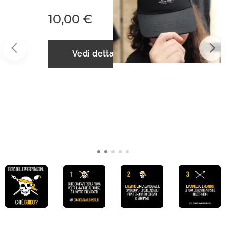
3,00
€
tagli
Vedi dettag