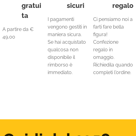
gratui
sicuri
regalo
ta
I pagamenti
Ci pensiamo noi a
vengono gestiti in
farti fare bella
A partire da €
maniera sicura.
figura!
49,00
Se hai acquistato
Confezione
qualcosa non
regalo in
disponibile il
omaggio.
rimborso è
Richiedila quando
immediato.
completi l'ordine.