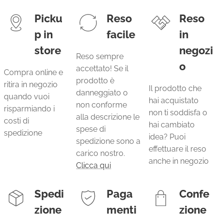
Picku
Reso
Reso
p in
facile
in
store
negozi
Reso sempre
o
accettato! Se il
Compra online e
prodotto è
ritira in negozio
Il prodotto che
danneggiato o
quando vuoi
hai acquistato
non conforme
risparmiando i
non ti soddisfa o
alla descrizione le
costi di
hai cambiato
spese di
spedizione
idea? Puoi
spedizione sono a
effettuare il reso
carico nostro.
anche in negozio
Clicca qui
Spedi
Paga
Confe
zione
menti
zione