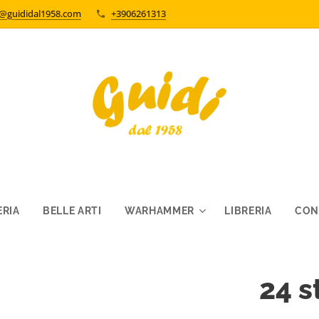
o@guididal1958.com
+3906261313
RIA
BELLE ARTI
WARHAMMER
LIBRERIA
CON
24 s