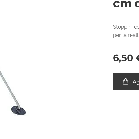
cm 
Stoppini ce
per la real
6,50
Ag