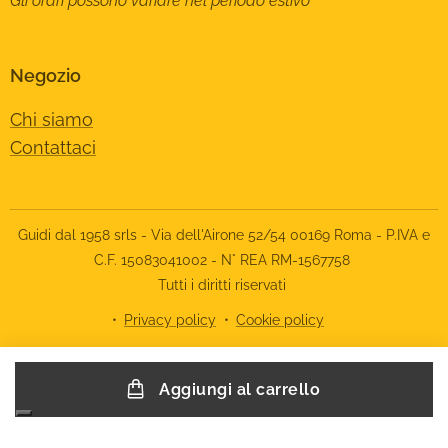
Gli orari possono variare nel periodo estivo
Negozio
Chi siamo
Contattaci
Guidi dal 1958 srls - Via dell'Airone 52/54 00169 Roma - P.IVA e
C.F. 15083041002 - N° REA RM-1567758
Tutti i diritti riservati
Privacy policy
Cookie policy
Le tue preferenze relative alla privacy
Aggiungi al carrello
Informativa sulla raccolta