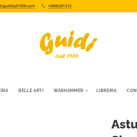
o@guididal1958.com
+3906261313
RIA
BELLE ARTI
WARHAMMER
LIBRERIA
CON
Astu