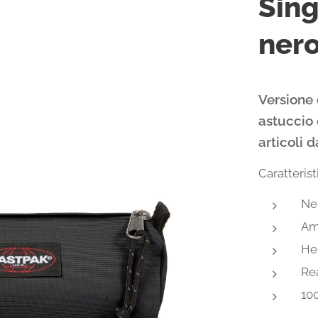
Sin
ner
Versione 
astuccio 
articoli d
Caratterist
Nel
Am
He
Rea
10