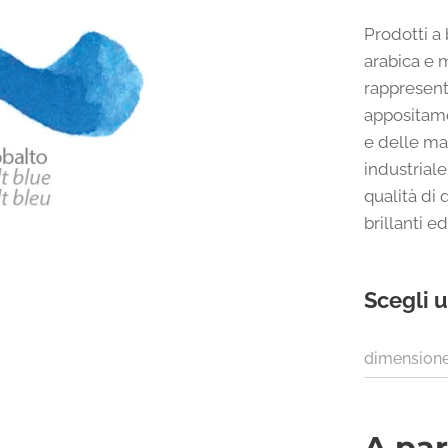
Prodotti 
arabica e m
rappresent
appositame
e delle ma
industriale
qualità di
brillanti e
Scegli u
dimension
A par