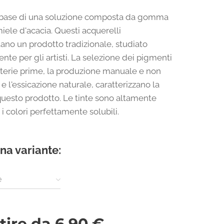
a base di una soluzione composta da gomma
iele d'acacia. Questi acquerelli
ano un prodotto tradizionale, studiato
nte per gli artisti. La selezione dei pigmenti
terie prime, la produzione manuale e non
 e l'essicazione naturale, caratterizzano la
 questo prodotto. Le tinte sono altamente
d i colori perfettamente solubili.
na variante:
e
tire da
6,90
€