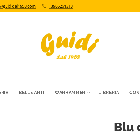
o@guididal1958.com
+3906261313
RIA
BELLE ARTI
WARHAMMER
LIBRERIA
CON
Blu 