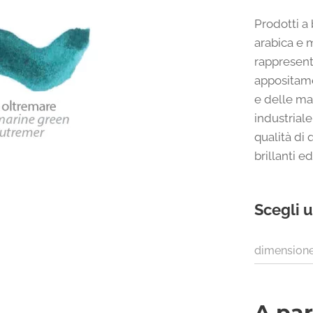
Prodotti 
arabica e m
rappresent
appositame
e delle ma
industriale
qualità di
brillanti e
Scegli u
dimension
A par