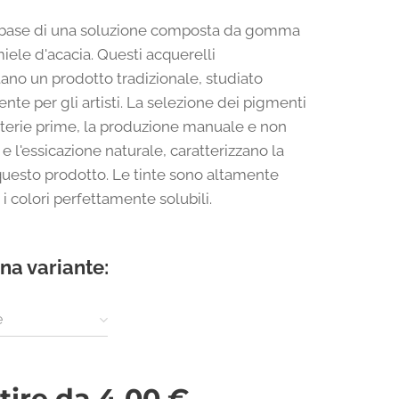
a base di una soluzione composta da gomma
iele d'acacia. Questi acquerelli
ano un prodotto tradizionale, studiato
nte per gli artisti. La selezione dei pigmenti
terie prime, la produzione manuale e non
 e l'essicazione naturale, caratterizzano la
 questo prodotto. Le tinte sono altamente
d i colori perfettamente solubili.
na variante:
e
tire da
4,00
€