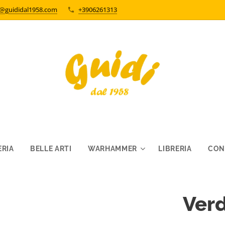
o@guididal1958.com
+3906261313
RIA
BELLE ARTI
WARHAMMER
LIBRERIA
CON
Verd