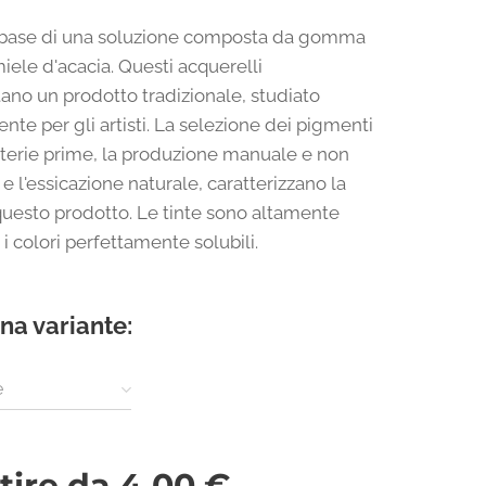
a base di una soluzione composta da gomma
iele d'acacia. Questi acquerelli
ano un prodotto tradizionale, studiato
nte per gli artisti. La selezione dei pigmenti
terie prime, la produzione manuale e non
 e l'essicazione naturale, caratterizzano la
 questo prodotto. Le tinte sono altamente
d i colori perfettamente solubili.
na variante:
e
tire da
4,00
€