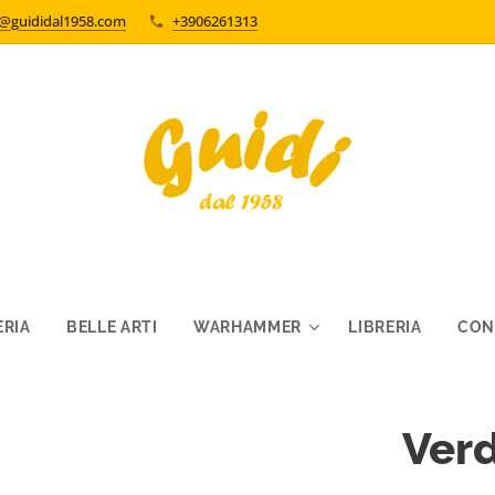
o@guididal1958.com
+3906261313
RIA
BELLE ARTI
WARHAMMER
LIBRERIA
CON
Ver