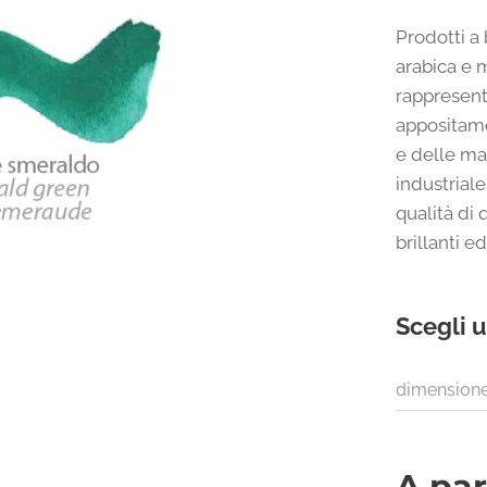
Prodotti 
arabica e m
rappresent
appositame
e delle ma
industriale
qualità di
brillanti e
Scegli u
dimension
A par