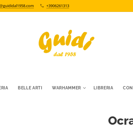
o@guididal1958.com
+3906261313
RIA
BELLE ARTI
WARHAMMER
LIBRERIA
CON
Ocra