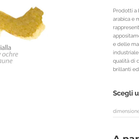
Prodotti 
arabica e m
rappresent
appositame
e delle ma
industriale
qualità di
brillanti e
Scegli u
dimension
A par