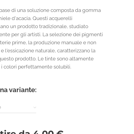
a base di una soluzione composta da gomma
iele d'acacia. Questi acquerelli
ano un prodotto tradizionale, studiato
nte per gli artisti. La selezione dei pigmenti
terie prime, la produzione manuale e non
 e l'essicazione naturale, caratterizzano la
 questo prodotto. Le tinte sono altamente
d i colori perfettamente solubili.
na variante:
e
tire da
4,00
€