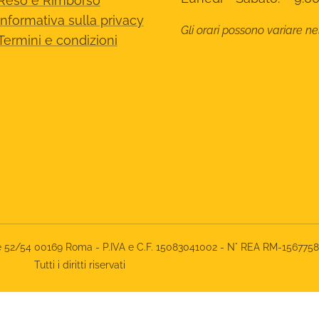
Reso e Rimborso
Informativa sulla privacy
Gli orari possono variare ne
Termini e condizioni
rone 52/54 00169 Roma - P.IVA e C.F. 15083041002 - N° REA RM-156775
Tutti i diritti riservati
iva sulla raccolta
Le tue preferenze relative alla priva