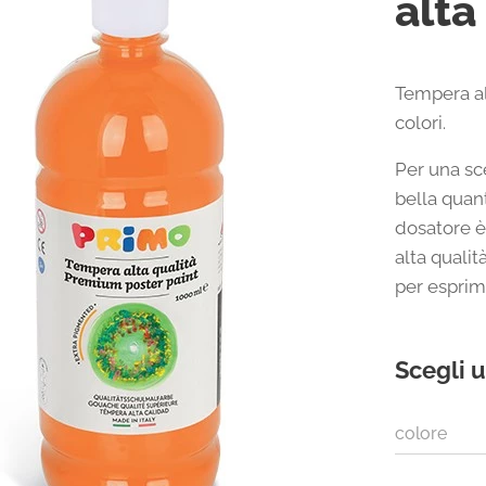
alta
Tempera alt
colori.
Per una sc
bella quant
dosatore è
alta qualit
per esprime
Scegli u
colore