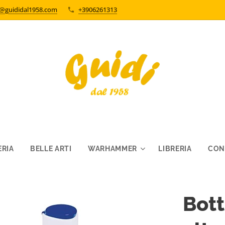
o@guididal1958.com
+3906261313
RIA
BELLE ARTI
WARHAMMER
LIBRERIA
CON
Bott