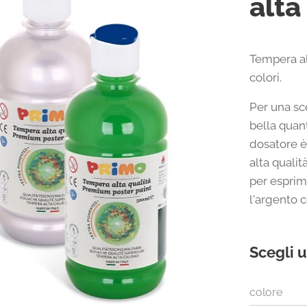
alta
Tempera alt
colori.
Per una sc
bella quant
dosatore è
alta qualit
per esprime
l'argento c
Scegli u
colore