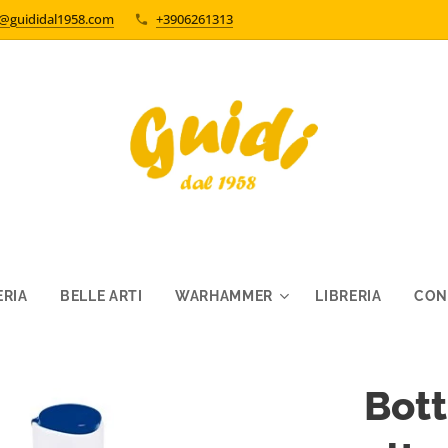
o@guididal1958.com
+3906261313
RIA
BELLE ARTI
WARHAMMER
LIBRERIA
CON
Bott