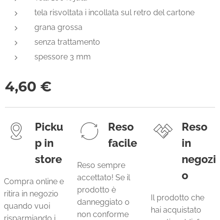
tela risvoltata i incollata sul retro del cartone
grana grossa
senza trattamento
spessore 3 mm
4,60
€
Picku
Reso
Reso
p in
facile
in
store
negozi
Reso sempre
o
accettato! Se il
Compra online e
prodotto è
ritira in negozio
Il prodotto che
danneggiato o
quando vuoi
hai acquistato
non conforme
risparmiando i