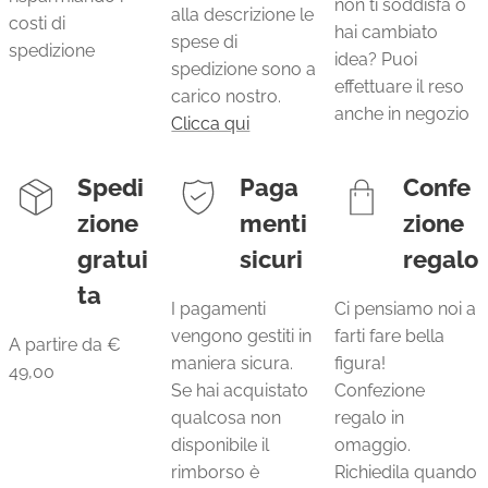
non ti soddisfa o
alla descrizione le
costi di
hai cambiato
spese di
spedizione
idea? Puoi
spedizione sono a
effettuare il reso
carico nostro.
anche in negozio
Clicca qui
Spedi
Paga
Confe
zione
menti
zione
gratui
sicuri
regalo
ta
I pagamenti
Ci pensiamo noi a
vengono gestiti in
farti fare bella
A partire da €
maniera sicura.
figura!
49,00
Se hai acquistato
Confezione
qualcosa non
regalo in
disponibile il
omaggio.
rimborso è
Richiedila quando