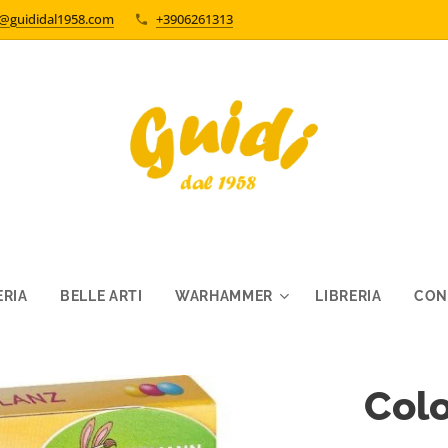
o@guididal1958.com
+3906261313
RIA
BELLE ARTI
WARHAMMER
LIBRERIA
CON
Colo