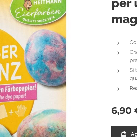
per 
mag
Col
Gra
pre
Si 
gu
Rea
6,90
Ag