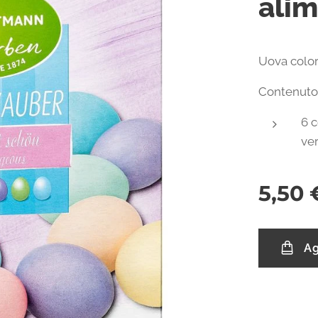
alim
Uova colora
Contenuto
6 c
ver
5,50
Ag