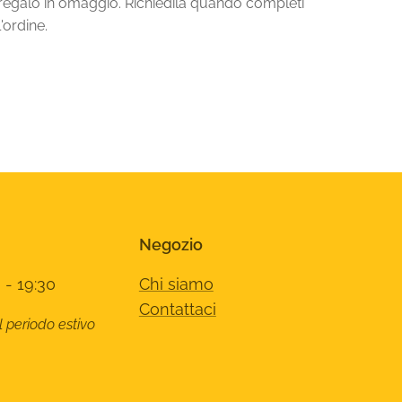
regalo in omaggio. Richiedila quando completi
l'ordine.
Negozio
 - 19:30
Chi siamo
Contattaci
l periodo estivo