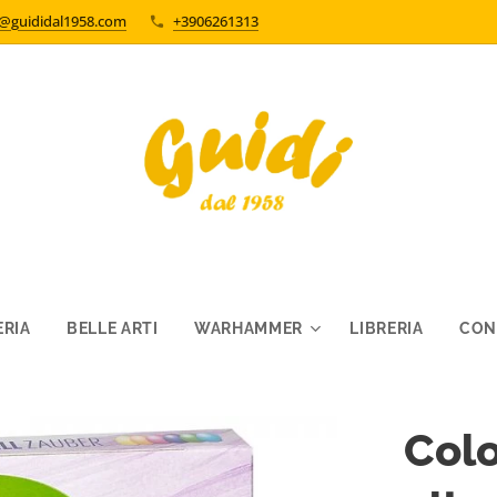
o@guididal1958.com
+3906261313
RIA
BELLE ARTI
WARHAMMER
LIBRERIA
CON
Colo