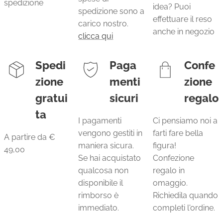
spedizione
idea? Puoi
spedizione sono a
effettuare il reso
carico nostro.
anche in negozio
clicca qui
Spedi
Paga
Confe
zione
menti
zione
gratui
sicuri
regalo
ta
I pagamenti
Ci pensiamo noi a
vengono gestiti in
farti fare bella
A partire da €
maniera sicura.
figura!
49,00
Se hai acquistato
Confezione
qualcosa non
regalo in
disponibile il
omaggio.
rimborso è
Richiedila quando
immediato.
completi l'ordine.