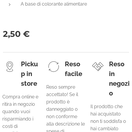
A base di colorante alimentare
2,50
€
Picku
Reso
Reso
p in
facile
in
store
negozi
Reso sempre
o
accettato! Se il
Compra online e
prodotto è
ritira in negozio
Il prodotto che
danneggiato o
quando vuoi
hai acquistato
non conforme
risparmiando i
non ti soddisfa o
alla descrizione le
costi di
hai cambiato
spese di