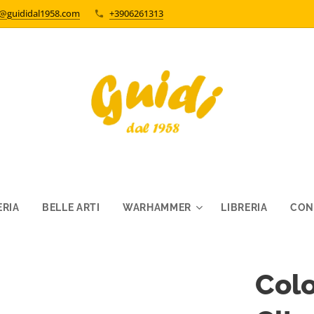
o@guididal1958.com
+3906261313
RIA
BELLE ARTI
WARHAMMER
LIBRERIA
CON
Colo