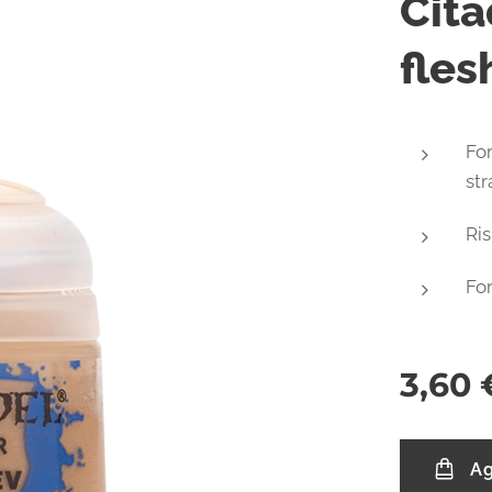
Cita
fles
Fo
str
Ri
Fo
3,60
Ag