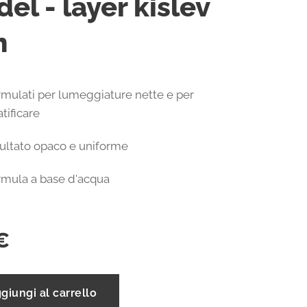
del - layer kislev
h
rmulati per lumeggiature nette e per
atificare
sultato opaco e uniforme
rmula a base d'acqua
€
giungi al carrello