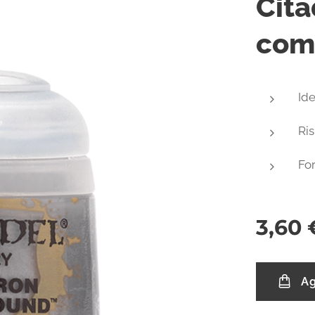
Cita
com
Ide
Ris
Fo
3,60
Ag