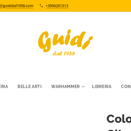
o@guididal1958.com
+3906261313
RIA
BELLE ARTI
WARHAMMER
LIBRERIA
CON
Colo