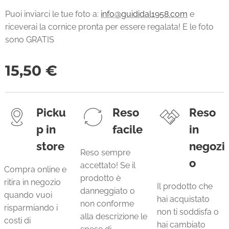
Puoi inviarci le tue foto a:
info@guididal1958.com
e
riceverai la cornice pronta per essere regalata! E le foto
sono GRATIS
15,50
€
Picku
Reso
Reso
p in
facile
in
store
negozi
Reso sempre
o
accettato! Se il
Compra online e
prodotto è
ritira in negozio
Il prodotto che
danneggiato o
quando vuoi
hai acquistato
non conforme
risparmiando i
non ti soddisfa o
alla descrizione le
costi di
hai cambiato