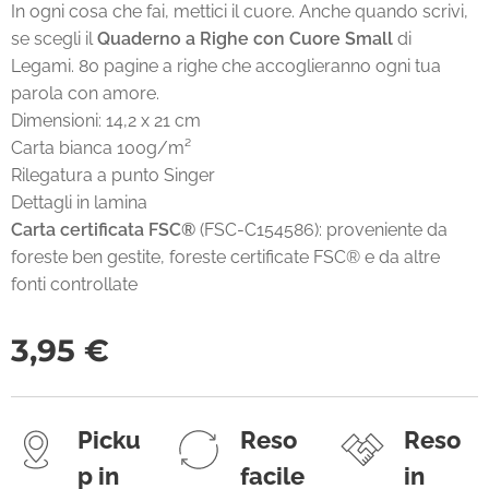
In ogni cosa che fai, mettici il cuore. Anche quando scrivi,
se scegli il
Quaderno a Righe con Cuore Small
di
Legami. 80 pagine a righe che accoglieranno ogni tua
parola con amore.
Dimensioni: 14,2 x 21 cm
Carta bianca 100g/m²
Rilegatura a punto Singer
Dettagli in lamina
Carta certificata FSC®
(FSC-C154586): proveniente da
foreste ben gestite, foreste certificate FSC® e da altre
fonti controllate
3,95
€
Picku
Reso
Reso
p in
facile
in