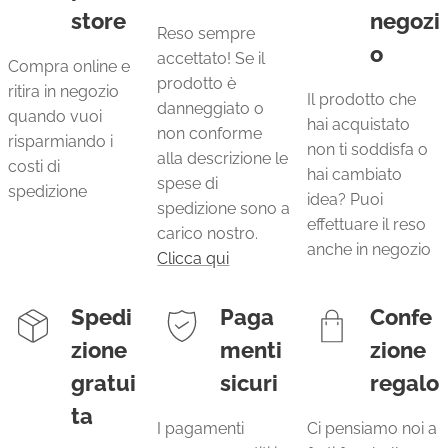
store
negozi
Reso sempre
o
accettato! Se il
Compra online e
prodotto è
ritira in negozio
Il prodotto che
danneggiato o
quando vuoi
hai acquistato
non conforme
risparmiando i
non ti soddisfa o
alla descrizione le
costi di
hai cambiato
spese di
spedizione
idea? Puoi
spedizione sono a
effettuare il reso
carico nostro.
anche in negozio
Clicca qui
Spedi
Paga
Confe
zione
menti
zione
gratui
sicuri
regalo
ta
I pagamenti
Ci pensiamo noi a