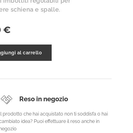
i imbottiti regolabili per
re schiena e spalle.
0
€
giungi al carrello
Reso in negozio
Il prodotto che hai acquistato non ti soddisfa o hai
cambiato idea? Puoi effettuare il reso anche in
negozio