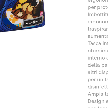
ergonomi
per prot
Imbotti
ergonomi
traspira
aumenta
Tasca in
rifornim
interno 
della pa
altri dis
per un f
disinfett
Ampia ta
Design 