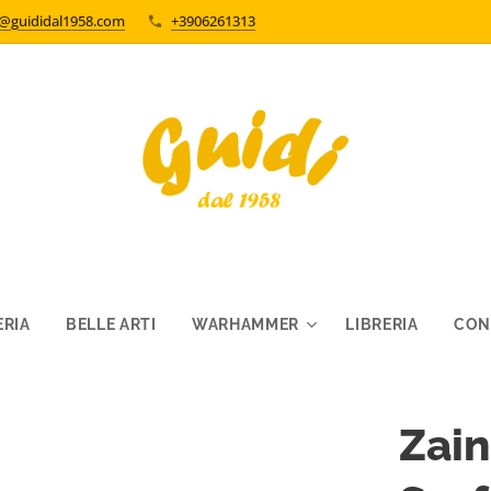
o@guididal1958.com
+3906261313
RIA
BELLE ARTI
WARHAMMER
LIBRERIA
CON
Zai