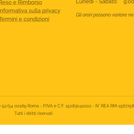
Lunedì - Sabato: 9:00
Reso e Rimborso
Informativa sulla privacy
Gli orari possono variare ne
Termini e condizioni
rone 52/54 00169 Roma - P.IVA e C.F. 15083041002 - N° REA RM-156775
Tutti i diritti riservati
iva sulla raccolta
Le tue preferenze relative alla priva