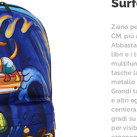
Surf
Zaino pe
CM, più 
Abbastan
libri e 
multifun
tasche l
metallo
Grandi t
e altri 
cerniera
gradi su 
per visi