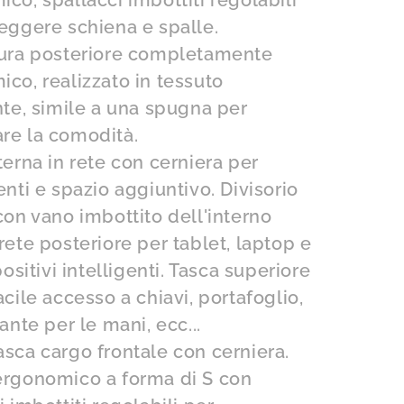
co, spallacci imbottiti regolabili
eggere schiena e spalle.
tura posteriore completamente
co, realizzato in tessuto
nte, simile a una spugna per
re la comodità.
terna in rete con cerniera per
enti e spazio aggiuntivo. Divisorio
con vano imbottito dell'interno
rete posteriore per tablet, laptop e
positivi intelligenti. Tasca superiore
acile accesso a chiavi, portafoglio,
ante per le mani, ecc...
sca cargo frontale con cerniera.
ergonomico a forma di S con