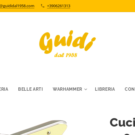
o@guididal1958.com
+3906261313
RIA
BELLE ARTI
WARHAMMER
LIBRERIA
CON
Cuci