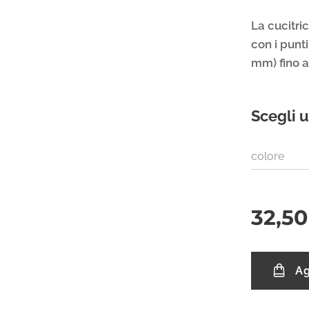
La cucitri
con i punt
mm) fino a
Scegli u
colore
32,50
Ag