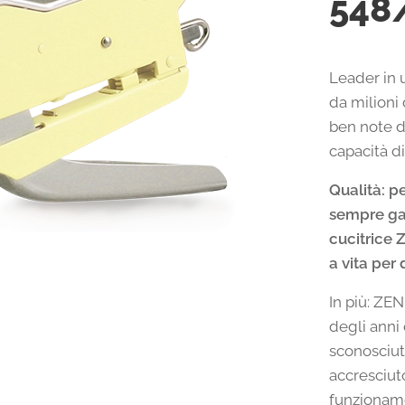
548
Leader in u
da milioni 
ben note do
capacità d
Qualità: p
sempre gar
cucitrice 
a vita per 
In più: ZE
degli anni
sconosciut
accresciuto
funzionam