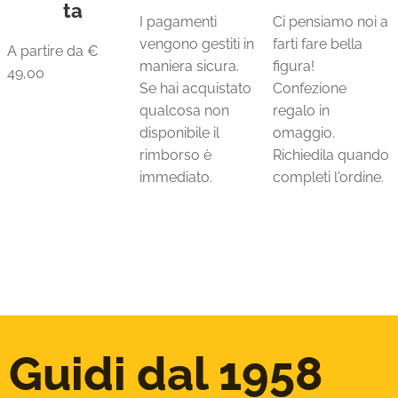
ta
I pagamenti
Ci pensiamo noi a
vengono gestiti in
farti fare bella
A partire da €
maniera sicura.
figura!
49,00
Se hai acquistato
Confezione
qualcosa non
regalo in
disponibile il
omaggio.
rimborso è
Richiedila quando
immediato.
completi l'ordine.
Guidi dal 1958