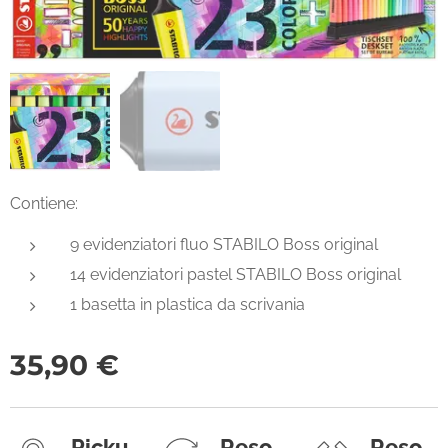
Contiene:
9 evidenziatori fluo STABILO Boss original
14 evidenziatori pastel STABILO Boss original
1 basetta in plastica da scrivania
35,90
€
Picku
Reso
Reso