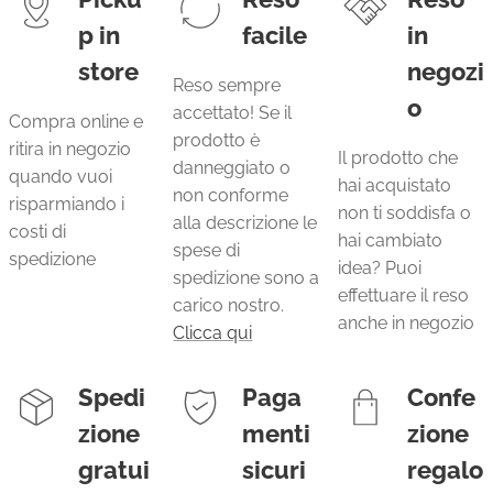
p in
facile
in
store
negozi
Reso sempre
o
accettato! Se il
Compra online e
prodotto è
ritira in negozio
Il prodotto che
danneggiato o
quando vuoi
hai acquistato
non conforme
risparmiando i
non ti soddisfa o
alla descrizione le
costi di
hai cambiato
spese di
spedizione
idea? Puoi
spedizione sono a
effettuare il reso
carico nostro.
anche in negozio
Clicca qui
Spedi
Paga
Confe
zione
menti
zione
gratui
sicuri
regalo