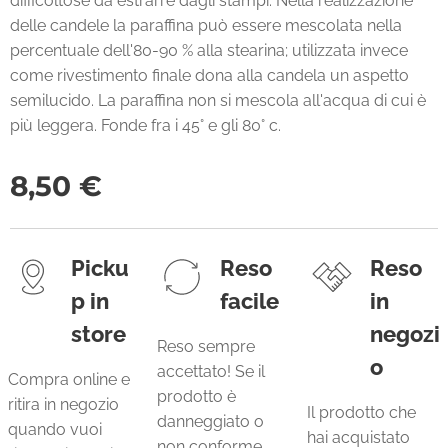
difficoltose da estrarre dagli stampi. Nella realizzazione
delle candele la paraffina può essere mescolata nella
percentuale dell'80-90 % alla stearina; utilizzata invece
come rivestimento finale dona alla candela un aspetto
semilucido. La paraffina non si mescola all'acqua di cui è
più leggera. Fonde fra i 45° e gli 80° c.
8,50
€
Picku
Reso
Reso
p in
facile
in
store
negozi
Reso sempre
o
accettato! Se il
Compra online e
prodotto è
ritira in negozio
Il prodotto che
danneggiato o
quando vuoi
hai acquistato
non conforme