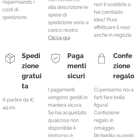
risparmiando i
non ti soddisfa o
alla descrizione le
costi di
hai cambiato
spese di
spedizione
idea? Puoi
spedizione sono a
effettuare il reso
carico nostro.
anche in negozio
Clicca qui
Spedi
Paga
Confe
zione
menti
zione
gratui
sicuri
regalo
ta
I pagamenti
Ci pensiamo noi a
vengono gestiti in
farti fare bella
A partire da €
maniera sicura.
figura!
49,00
Se hai acquistato
Confezione
qualcosa non
regalo in
disponibile il
omaggio.
rimborso è
Richiedila quando