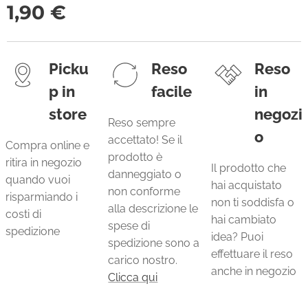
1,90
€
Picku
Reso
Reso
p in
facile
in
store
negozi
Reso sempre
o
accettato! Se il
Compra online e
prodotto è
ritira in negozio
Il prodotto che
danneggiato o
quando vuoi
hai acquistato
non conforme
risparmiando i
non ti soddisfa o
alla descrizione le
costi di
hai cambiato
spese di
spedizione
idea? Puoi
spedizione sono a
effettuare il reso
carico nostro.
anche in negozio
Clicca qui