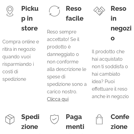
Picku
Reso
Reso
p in
facile
in
store
negozi
Reso sempre
o
accettato! Se il
Compra online e
prodotto è
ritira in negozio
Il prodotto che
danneggiato o
quando vuoi
hai acquistato
non conforme
risparmiando i
non ti soddisfa o
alla descrizione le
costi di
hai cambiato
spese di
spedizione
idea? Puoi
spedizione sono a
effettuare il reso
carico nostro.
anche in negozio
Clicca qui
Spedi
Paga
Confe
zione
menti
zione