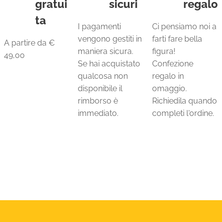
gratui
sicuri
regalo
ta
I pagamenti
Ci pensiamo noi a
vengono gestiti in
farti fare bella
A partire da €
maniera sicura.
figura!
49,00
Se hai acquistato
Confezione
qualcosa non
regalo in
disponibile il
omaggio.
rimborso è
Richiedila quando
immediato.
completi l'ordine.