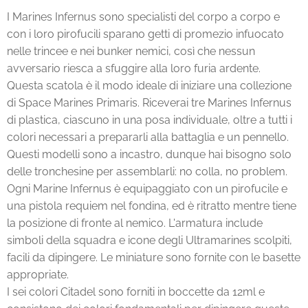
I Marines Infernus sono specialisti del corpo a corpo e
con i loro pirofucili sparano getti di promezio infuocato
nelle trincee e nei bunker nemici, così che nessun
avversario riesca a sfuggire alla loro furia ardente.
Questa scatola è il modo ideale di iniziare una collezione
di Space Marines Primaris. Riceverai tre Marines Infernus
di plastica, ciascuno in una posa individuale, oltre a tutti i
colori necessari a prepararli alla battaglia e un pennello.
Questi modelli sono a incastro, dunque hai bisogno solo
delle tronchesine per assemblarli: no colla, no problem.
Ogni Marine Infernus è equipaggiato con un pirofucile e
una pistola requiem nel fondina, ed è ritratto mentre tiene
la posizione di fronte al nemico. L'armatura include
simboli della squadra e icone degli Ultramarines scolpiti,
facili da dipingere. Le miniature sono fornite con le basette
appropriate.
I sei colori Citadel sono forniti in boccette da 12ml e