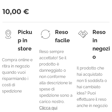
10,00
€
Picku
Reso
Reso
p in
facile
in
store
negozi
Reso sempre
o
accettato! Se il
Compra online e
prodotto è
ritira in negozio
Il prodotto che
danneggiato o
quando vuoi
hai acquistato
non conforme
risparmiando i
non ti soddisfa o
alla descrizione le
costi di
hai cambiato
spese di
spedizione
idea? Puoi
spedizione sono a
effettuare il reso
carico nostro.
anche in negozio
Clicca qui