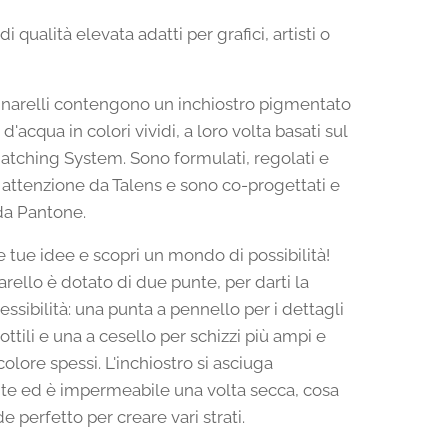
di qualità elevata adatti per grafici, artisti o
narelli contengono un inchiostro pigmentato
d'acqua in colori vividi, a loro volta basati sul
tching System. Sono formulati, regolati e
n attenzione da Talens e sono co-progettati e
da Pantone.
le tue idee e scopri un mondo di possibilità!
rello è dotato di due punte, per darti la
ssibilità: una punta a pennello per i dettagli
sottili e una a cesello per schizzi più ampi e
colore spessi. L'inchiostro si asciuga
e ed è impermeabile una volta secca, cosa
e perfetto per creare vari strati.