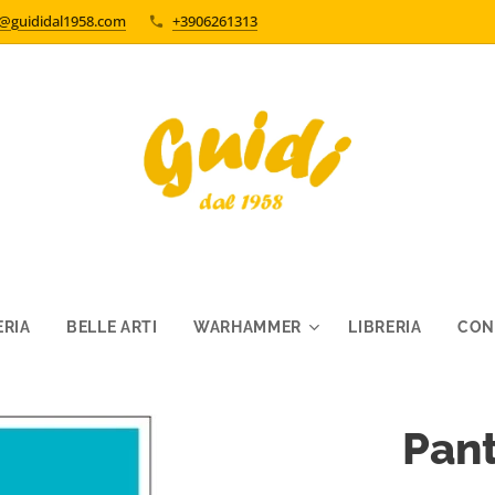
o@guididal1958.com
+3906261313
RIA
BELLE ARTI
WARHAMMER
LIBRERIA
CON
Pan