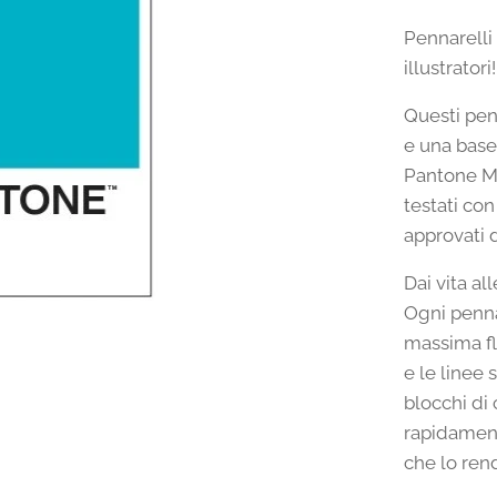
Pennarelli 
illustratori!
Questi pen
e una base 
Pantone Ma
testati co
approvati 
Dai vita al
Ogni penna
massima fle
e le linee 
blocchi di 
rapidament
che lo rend