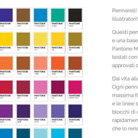
Pennarelli 
illustratori!
Questi pen
e una base 
Pantone Ma
testati co
approvati 
Dai vita al
Ogni penna
massima fle
e le linee 
blocchi di 
rapidament
che lo rend