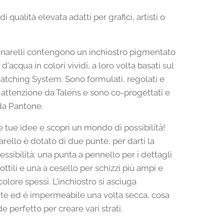
di qualità elevata adatti per grafici, artisti o
narelli contengono un inchiostro pigmentato
d'acqua in colori vividi, a loro volta basati sul
tching System. Sono formulati, regolati e
n attenzione da Talens e sono co-progettati e
da Pantone.
le tue idee e scopri un mondo di possibilità!
rello è dotato di due punte, per darti la
ssibilità: una punta a pennello per i dettagli
sottili e una a cesello per schizzi più ampi e
colore spessi. L'inchiostro si asciuga
e ed è impermeabile una volta secca, cosa
e perfetto per creare vari strati.