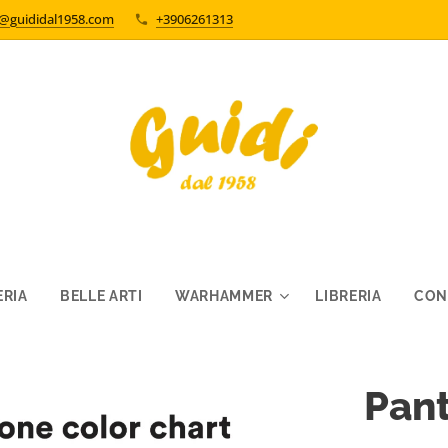
o@guididal1958.com
+3906261313
RIA
BELLE ARTI
WARHAMMER
LIBRERIA
CON
Pan