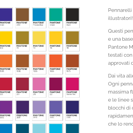
Pennarelli 
illustratori!
Questi pen
e una base 
Pantone Ma
testati co
approvati 
Dai vita al
Ogni penna
massima fle
e le linee 
blocchi di 
rapidament
che lo rend