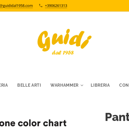
o@guididal1958.com
+3906261313
RIA
BELLE ARTI
WARHAMMER
LIBRERIA
CON
Pan