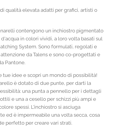
di qualità elevata adatti per grafici, artisti o
narelli contengono un inchiostro pigmentato
d'acqua in colori vividi, a loro volta basati sul
tching System. Sono formulati, regolati e
n attenzione da Talens e sono co-progettati e
da Pantone.
le tue idee e scopri un mondo di possibilità!
rello è dotato di due punte, per darti la
ssibilità: una punta a pennello per i dettagli
sottili e una a cesello per schizzi più ampi e
colore spessi. L'inchiostro si asciuga
e ed è impermeabile una volta secca, cosa
e perfetto per creare vari strati.