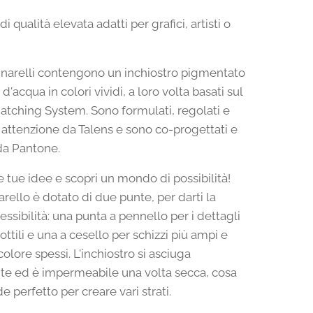
di qualità elevata adatti per grafici, artisti o
narelli contengono un inchiostro pigmentato
d'acqua in colori vividi, a loro volta basati sul
tching System. Sono formulati, regolati e
n attenzione da Talens e sono co-progettati e
da Pantone.
le tue idee e scopri un mondo di possibilità!
rello è dotato di due punte, per darti la
ssibilità: una punta a pennello per i dettagli
sottili e una a cesello per schizzi più ampi e
colore spessi. L'inchiostro si asciuga
e ed è impermeabile una volta secca, cosa
e perfetto per creare vari strati.