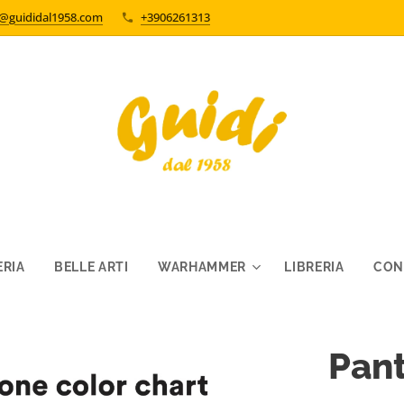
o@guididal1958.com
+3906261313
RIA
BELLE ARTI
WARHAMMER
LIBRERIA
CON
Pan