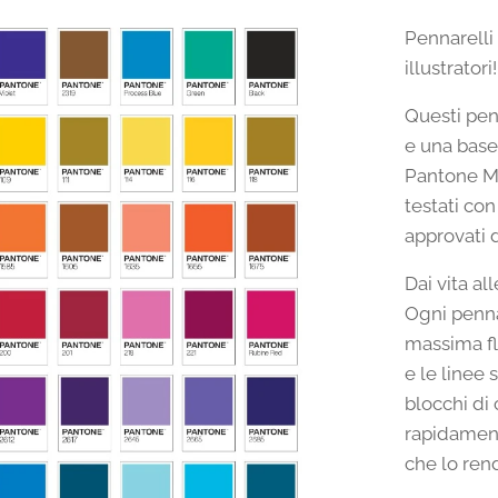
Pennarelli 
illustratori!
Questi pen
e una base 
Pantone Ma
testati co
approvati 
Dai vita al
Ogni penna
massima fle
e le linee 
blocchi di 
rapidament
che lo rend