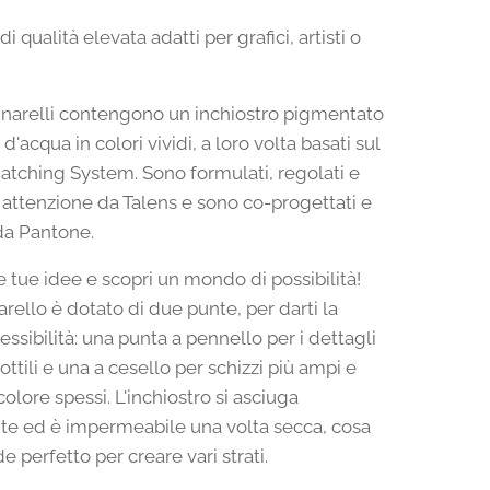
di qualità elevata adatti per grafici, artisti o
narelli contengono un inchiostro pigmentato
d'acqua in colori vividi, a loro volta basati sul
tching System. Sono formulati, regolati e
n attenzione da Talens e sono co-progettati e
da Pantone.
le tue idee e scopri un mondo di possibilità!
rello è dotato di due punte, per darti la
ssibilità: una punta a pennello per i dettagli
sottili e una a cesello per schizzi più ampi e
colore spessi. L'inchiostro si asciuga
e ed è impermeabile una volta secca, cosa
e perfetto per creare vari strati.