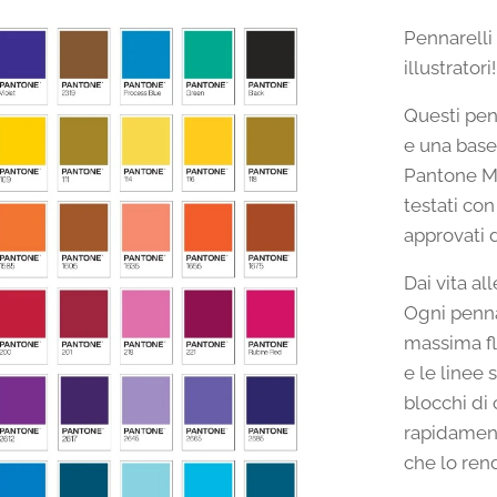
Pennarelli 
illustratori!
Questi pen
e una base 
Pantone Ma
testati co
approvati 
Dai vita al
Ogni penna
massima fle
e le linee 
blocchi di 
rapidament
che lo rend