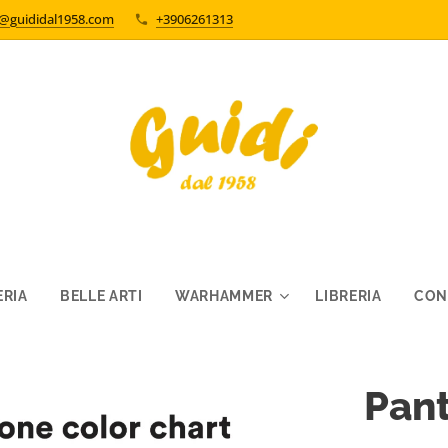
o@guididal1958.com
+3906261313
RIA
BELLE ARTI
WARHAMMER
LIBRERIA
CON
Pant