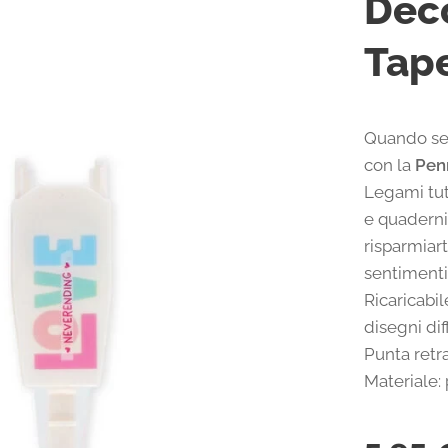
Deco
Tap
Quando sei
con la
Pen
Legami tutt
e quaderni
risparmiart
sentimenti
Ricaricabil
disegni di
Punta retra
Materiale: 