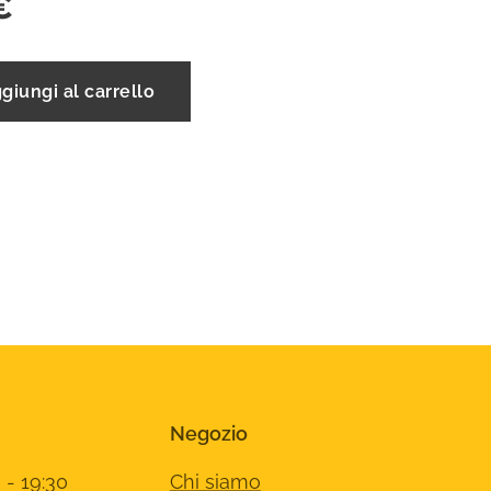
€
giungi al carrello
Negozio
 - 19:30
Chi siamo