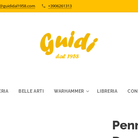
o@guididal1958.com
+3906261313
RIA
BELLE ARTI
WARHAMMER
LIBRERIA
CON
Penn