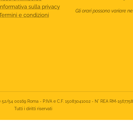
Informativa sulla privacy
Gli orari possono variare ne
Termini e condizioni
rone 52/54 00169 Roma - P.IVA e C.F. 15083041002 - N° REA RM-156775
Tutti i diritti riservati
iva sulla raccolta
Le tue preferenze relative alla priva