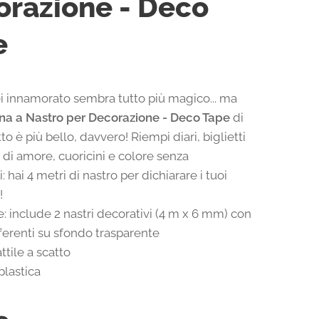
razione - Deco
e
 innamorato sembra tutto più magico... ma
na a Nastro per Decorazione - Deco Tape
di
o è più bello, davvero! Riempi diari, biglietti
 di amore, cuoricini e colore senza
i: hai 4 metri di nastro per dichiarare i tuoi
!
e: include 2 nastri decorativi (4 m x 6 mm) con
fferenti su sfondo trasparente
ttile a scatto
plastica