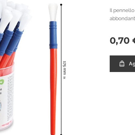
Il pennell
abbondanti
0,70
Ag