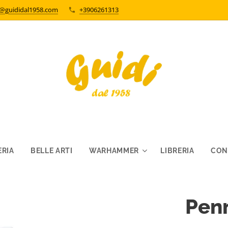
o@guididal1958.com
+3906261313
RIA
BELLE ARTI
WARHAMMER
LIBRERIA
CON
Pen