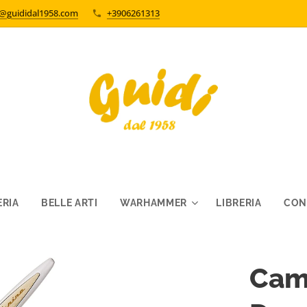
o@guididal1958.com
+3906261313
RIA
BELLE ARTI
WARHAMMER
LIBRERIA
CON
Cam