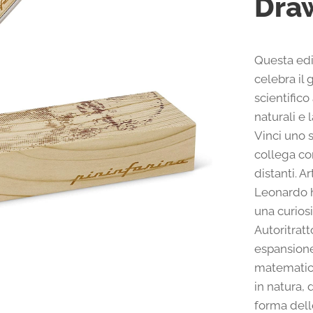
Draw
Questa edi
celebra il
scientific
naturali e 
Vinci uno 
collega co
distanti. A
Leonardo h
una curios
Autoritrat
espansione
matematica
in natura, 
forma dell