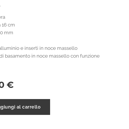
.
era
 16 cm
10 mm
alluminio e inserti in noce massello
di basamento in noce massello con funzione
0
€
giungi al carrello