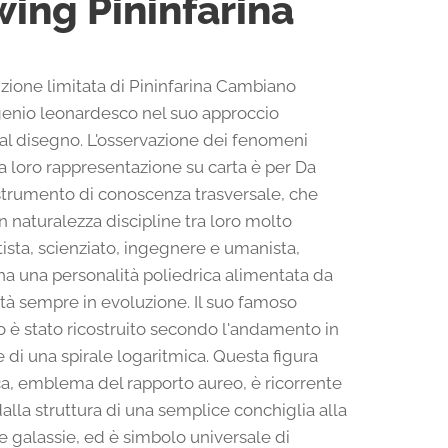
ing Pininfarina
zione limitata di Pininfarina Cambiano
 genio leonardesco nel suo approccio
o al disegno. L'osservazione dei fenomeni
la loro rappresentazione su carta è per Da
strumento di conoscenza trasversale, che
n naturalezza discipline tra loro molto
rtista, scienziato, ingegnere e umanista,
a una personalità poliedrica alimentata da
ità sempre in evoluzione. Il suo famoso
to è stato ricostruito secondo l'andamento in
 di una spirale logaritmica. Questa figura
, emblema del rapporto aureo, è ricorrente
dalla struttura di una semplice conchiglia alla
e galassie, ed è simbolo universale di