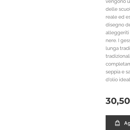
vengono ut
delle scuol
reale ed es
disegno del
alleggeriti
nere. I ge
lunga trad
tradiziona
completame
seppia e s
d'olio ideal
30,50
Ag