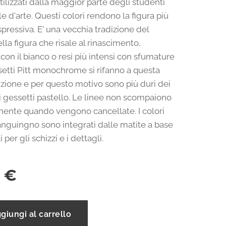
ilizzati dalla maggior parte degli studenti
e d'arte. Questi colori rendono la figura più
pressiva. E' una vecchia tradizione del
la figura che risale al rinascimento,
 con il bianco o resi più intensi con sfumature
ssetti Pitt monochrome si rifanno a questa
izione e per questo motivo sono più duri dei
li gessetti pastello. Le linee non scompaiono
nte quando vengono cancellate. I colori
anguingno sono integrati dalle matite a base
i per gli schizzi e i dettagli.
€
giungi al carrello