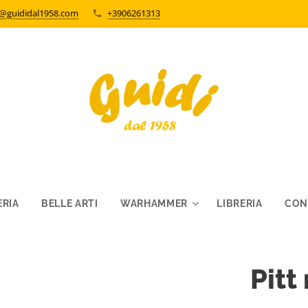
o@guididal1958.com
+3906261313
RIA
BELLE ARTI
WARHAMMER
LIBRERIA
CON
Pit