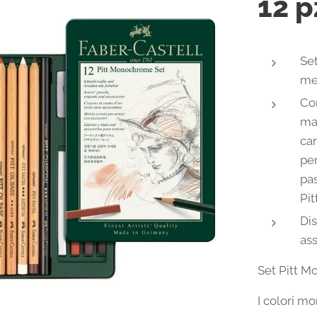
12 p
Set
me
Con
mat
car
per
pas
Pit
Dis
ass
Set Pitt M
I colori m