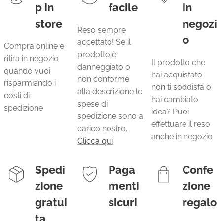
p in
facile
in
store
negozi
Reso sempre
o
accettato! Se il
Compra online e
prodotto è
ritira in negozio
Il prodotto che
danneggiato o
quando vuoi
hai acquistato
non conforme
risparmiando i
non ti soddisfa o
alla descrizione le
costi di
hai cambiato
spese di
spedizione
idea? Puoi
spedizione sono a
effettuare il reso
carico nostro.
anche in negozio
Clicca qui
Spedi
Paga
Confe
zione
menti
zione
gratui
sicuri
regalo
ta