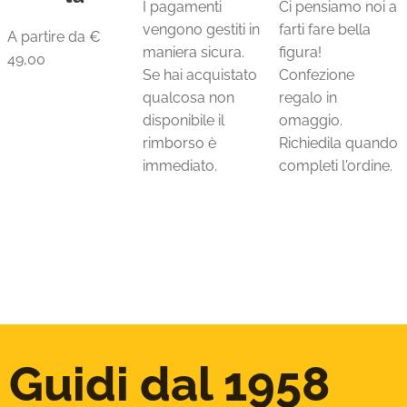
I pagamenti
Ci pensiamo noi a
vengono gestiti in
farti fare bella
A partire da €
maniera sicura.
figura!
49,00
Se hai acquistato
Confezione
qualcosa non
regalo in
disponibile il
omaggio.
rimborso è
Richiedila quando
immediato.
completi l'ordine.
Guidi dal 1958