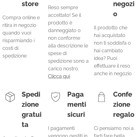
store
negozi
Reso sempre
o
accettato! Se il
Compra online e
prodotto è
ritira in negozio
Il prodotto che
danneggiato o
quando vuoi
hai acquistato
non conforme
risparmiando i
non ti soddisfa o
alla descrizione le
costi di
hai cambiato
spese di
spedizione
idea? Puoi
spedizione sono a
effettuare il reso
carico nostro.
anche in negozio
Clicca qui
Spedi
Paga
Confe
zione
menti
zione
gratui
sicuri
regalo
ta
I pagamenti
Ci pensiamo noi a
vengono gestiti in
farti fare bella