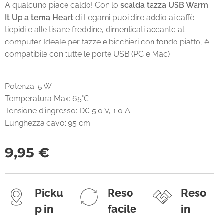
A qualcuno piace caldo! Con lo
scalda tazza USB Warm
It Up a tema Heart
di Legami puoi dire addio ai caffè
tiepidi e alle tisane freddine, dimenticati accanto al
computer. Ideale per tazze e bicchieri con fondo piatto, è
compatibile con tutte le porte USB (PC e Mac)
Potenza: 5 W
Temperatura Max: 65°C
Tensione d'ingresso: DC 5.0 V, 1.0 A
Lunghezza cavo: 95 cm
9,95
€
Picku
Reso
Reso
p in
facile
in