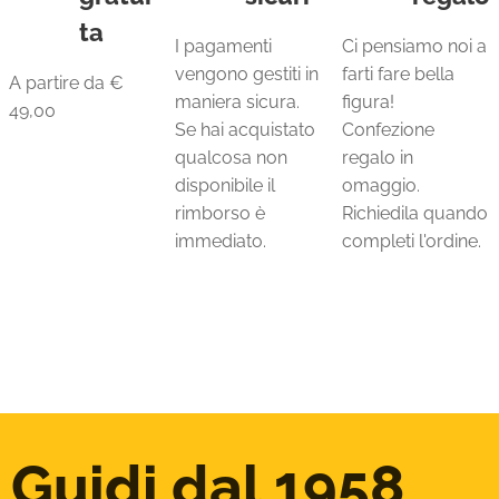
ta
I pagamenti
Ci pensiamo noi a
vengono gestiti in
farti fare bella
A partire da €
maniera sicura.
figura!
49,00
Se hai acquistato
Confezione
qualcosa non
regalo in
disponibile il
omaggio.
rimborso è
Richiedila quando
immediato.
completi l'ordine.
Guidi dal 1958