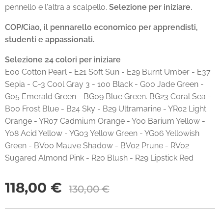
pennello e l'altra a scalpello.
Selezione per iniziare.
COP
I
Ciao, il pennarello economico per apprendisti,
studenti e appassionati.
Selezione 24 colori per iniziare
E00 Cotton Pearl - E21 Soft Sun - E29 Burnt Umber - E37
Sepia - C-3 Cool Gray 3 - 100 Black - G00 Jade Green -
G05 Emerald Green - BG09 Blue Green. BG23 Coral Sea -
B00 Frost Blue - B24 Sky - B29 Ultramarine - YR02 Light
Orange - YR07 Cadmium Orange - Y00 Barium Yellow -
Y08 Acid Yellow - YG03 Yellow Green - YG06 Yellowish
Green - BV00 Mauve Shadow - BV02 Prune - RV02
Sugared Almond Pink - R20 Blush - R29 Lipstick Red
118,00
€
130,00
€