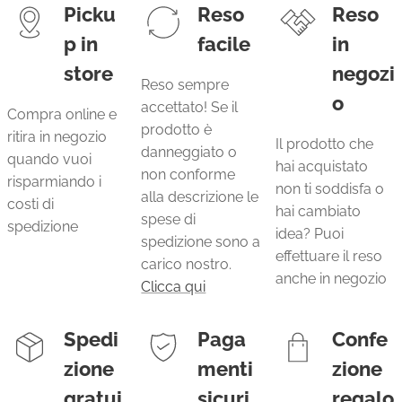
Picku
Reso
Reso
p in
facile
in
store
negozi
Reso sempre
o
accettato! Se il
Compra online e
prodotto è
ritira in negozio
Il prodotto che
danneggiato o
quando vuoi
hai acquistato
non conforme
risparmiando i
non ti soddisfa o
alla descrizione le
costi di
hai cambiato
spese di
spedizione
idea? Puoi
spedizione sono a
effettuare il reso
carico nostro.
anche in negozio
Clicca qui
Spedi
Paga
Confe
zione
menti
zione
gratui
sicuri
regalo