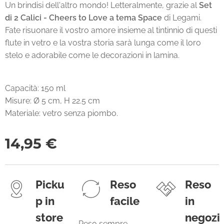
Un brindisi dell'altro mondo! Letteralmente, grazie al
Set
di 2 Calici - Cheers to Love a tema Space
di Legami.
Fate risuonare il vostro amore insieme al tintinnio di questi
flute in vetro e la vostra storia sarà lunga come il loro
stelo e adorabile come le decorazioni in lamina.
Capacità: 150 ml
Misure: Ø 5 cm, H 22.5 cm
Materiale: vetro senza piombo.
14,95
€
Picku
Reso
Reso
p in
facile
in
store
negozi
Reso sempre