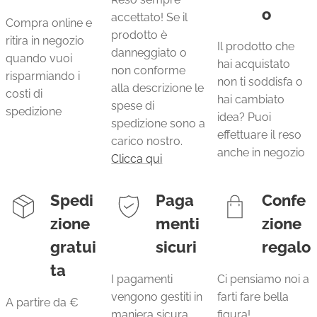
o
accettato! Se il
Compra online e
prodotto è
ritira in negozio
Il prodotto che
danneggiato o
quando vuoi
hai acquistato
non conforme
risparmiando i
non ti soddisfa o
alla descrizione le
costi di
hai cambiato
spese di
spedizione
idea? Puoi
spedizione sono a
effettuare il reso
carico nostro.
anche in negozio
Clicca qui
Spedi
Paga
Confe
zione
menti
zione
gratui
sicuri
regalo
ta
I pagamenti
Ci pensiamo noi a
vengono gestiti in
farti fare bella
A partire da €
maniera sicura.
figura!