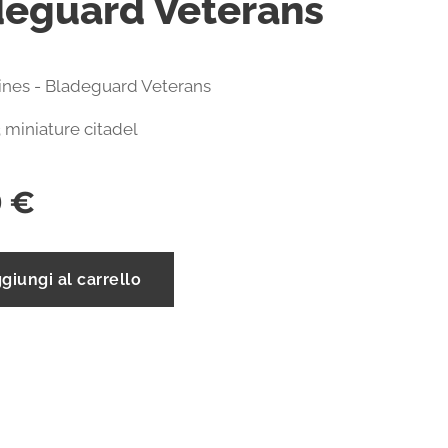
deguard Veterans
ines - Bladeguard Veterans
 miniature citadel
0
€
giungi al carrello