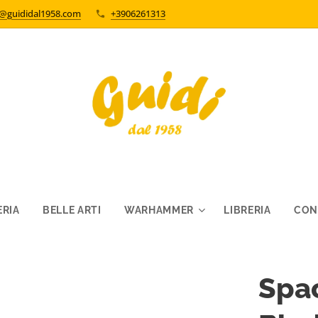
o@guididal1958.com
+3906261313
RIA
BELLE ARTI
WARHAMMER
LIBRERIA
CON
Spac