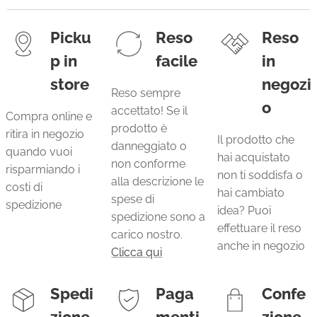
Picku
Reso
Reso
p in
facile
in
store
negozi
Reso sempre
o
accettato! Se il
Compra online e
prodotto è
ritira in negozio
Il prodotto che
danneggiato o
quando vuoi
hai acquistato
non conforme
risparmiando i
non ti soddisfa o
alla descrizione le
costi di
hai cambiato
spese di
spedizione
idea? Puoi
spedizione sono a
effettuare il reso
carico nostro.
anche in negozio
Clicca qui
Spedi
Paga
Confe
zione
menti
zione