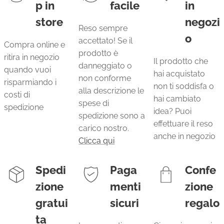
p in
facile
in
store
negozi
Reso sempre
o
accettato! Se il
Compra online e
prodotto è
ritira in negozio
Il prodotto che
danneggiato o
quando vuoi
hai acquistato
non conforme
risparmiando i
non ti soddisfa o
alla descrizione le
costi di
hai cambiato
spese di
spedizione
idea? Puoi
spedizione sono a
effettuare il reso
carico nostro.
anche in negozio
Clicca qui
Spedi
Paga
Confe
zione
menti
zione
gratui
sicuri
regalo
ta