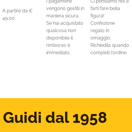
I pagamenti
Ci pensiamo noi a
vengono gestiti in
farti fare bella
A partire da €
maniera sicura.
figura!
49,00
Se hai acquistato
Confezione
qualcosa non
regalo in
disponibile il
omaggio.
rimborso è
Richiedila quando
immediato.
completi l'ordine.
Guidi dal 1958