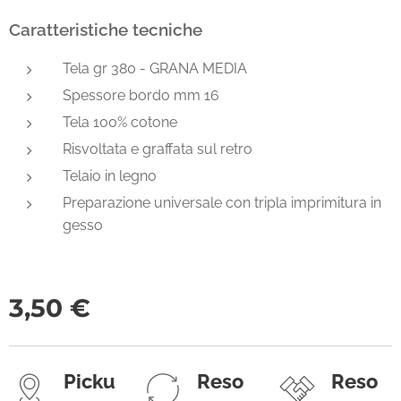
Caratteristiche tecniche
Tela gr 380 - GRANA MEDIA
Spessore bordo mm 16
Tela 100% cotone
Risvoltata e graffata sul retro
Telaio in legno
Preparazione universale con tripla imprimitura in
gesso
3,50
€
Picku
Reso
Reso