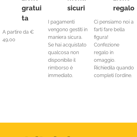
gratui
sicuri
regalo
ta
I pagamenti
Ci pensiamo noi a
vengono gestiti in
farti fare bella
A partire da €
maniera sicura.
figura!
49,00
Se hai acquistato
Confezione
qualcosa non
regalo in
disponibile il
omaggio.
rimborso è
Richiedila quando
immediato.
completi l'ordine.