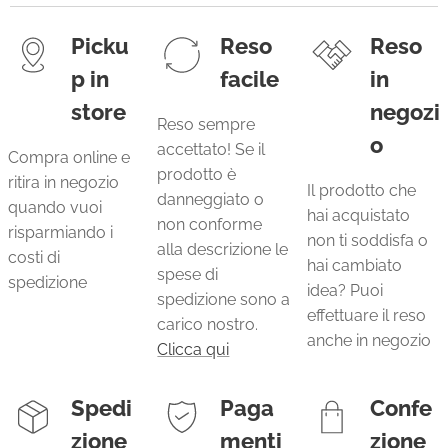
Picku
Reso
Reso
p in
facile
in
store
negozi
Reso sempre
o
accettato! Se il
Compra online e
prodotto è
ritira in negozio
Il prodotto che
danneggiato o
quando vuoi
hai acquistato
non conforme
risparmiando i
non ti soddisfa o
alla descrizione le
costi di
hai cambiato
spese di
spedizione
idea? Puoi
spedizione sono a
effettuare il reso
carico nostro.
anche in negozio
Clicca qui
Spedi
Paga
Confe
zione
menti
zione