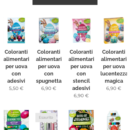
Coloranti
Coloranti
Coloranti
Coloranti
alimentari
alimentari
alimentari
alimentari
per uova
per uova
per uova
per uova
con
con
con
lucentezza
adesivi
spugnetta
stencil
magica
adesivi
5,50
€
6,90
€
6,90
€
6,90
€
Esaurito