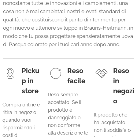
nonostante tutte le innovazioni e i cambiamenti, una
cosa non è mai cambiata: i nostri elevati standard di
qualità, che costituiscono il punto di riferimento per
ogni nuovo e ulteriore sviluppo in Brauns-Heitmann, in
modo che tu possa progettare spensieratamente uova
di Pasqua colorate per i tuoi cari anno dopo anno.
Picku
Reso
Reso
p in
facile
in
store
negozi
Reso sempre
o
accettato! Se il
Compra online e
prodotto è
ritira in negozio
Il prodotto che
danneggiato o
quando vuoi
hai acquistato
non conforme
risparmiando i
non ti soddisfa o
alla descrizione le
costi di