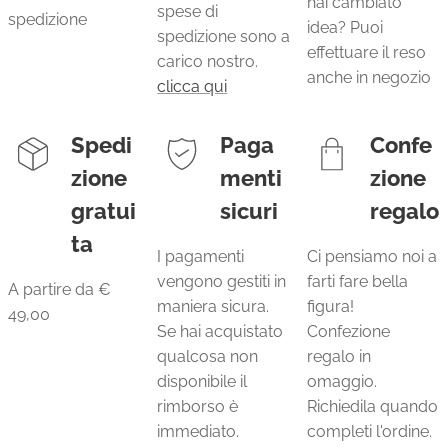
hai cambiato
spese di
spedizione
idea? Puoi
spedizione sono a
effettuare il reso
carico nostro.
anche in negozio
clicca qui
Spedi
Paga
Confe
zione
menti
zione
gratui
sicuri
regalo
ta
I pagamenti
Ci pensiamo noi a
vengono gestiti in
farti fare bella
A partire da €
maniera sicura.
figura!
49,00
Se hai acquistato
Confezione
qualcosa non
regalo in
disponibile il
omaggio.
rimborso è
Richiedila quando
immediato.
completi l'ordine.