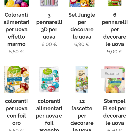
Coloranti
3
Set Jungle
6
alimentari
pennarelli
per
pennarelli
per uova
3D per
decorare
per
effetto
uova
le uova
decorare
marmo
le uova
6,00
€
6,90
€
5,50
€
9,00
€
Esaurito
coloranti
coloranti
12
Stempel
per uova
alimentari
fascette
Ei set per
con foil
per uova e
per
decorare
oro
foil
decorare
le uova
argento
le uova
5,50
€
6,50
€