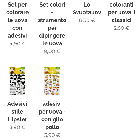
Set per
Set colori
Lo
coloranti
colorare
+
Svuotauova!
per uova, i
le uova
strumento
classici
8,50
€
con
per
2,50
€
adesivi
dipingere
le uova
4,90
€
9,00
€
Adesivi
adesivi
stile
per uova -
Hipster
coniglio
pollo
3,90
€
3,90
€